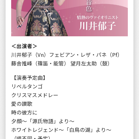
＜出演者＞
川井郁子（Vn）フェビアン・レザ・パネ（Pf）
藤舎推峰（篠笛・能管） 望月左太助（鼓）
【演奏予定曲】
リベルタンゴ
クリスマスメドレー
愛の讃歌
時の彼方に
夕顔〜「源氏物語」より〜
ホワイトレジェンド〜「白鳥の湖」より〜
（順不同・予定）